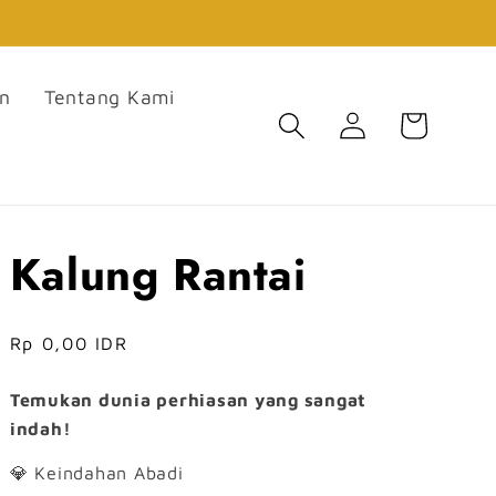
an
Tentang Kami
Login
Keranjang
Kalung Rantai
Harga
Rp 0,00 IDR
reguler
Temukan dunia perhiasan yang sangat
indah!
💎 Keindahan Abadi