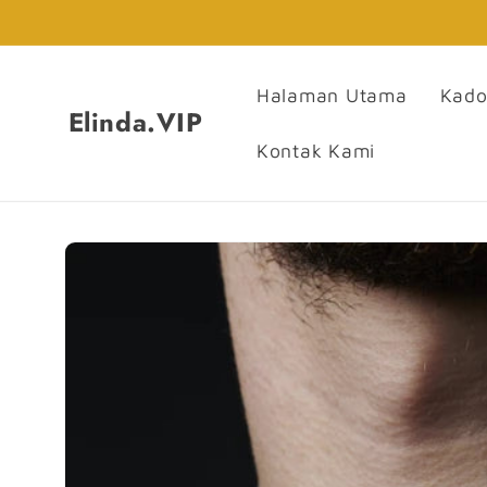
Langsung
ke
konten
Halaman Utama
Kado
Elinda.VIP
Kontak Kami
Langsung
ke
informasi
produk