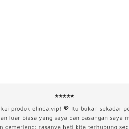
⭐⭐⭐⭐⭐
ai produk elinda.vip! 💖 Itu bukan sekadar pe
tan luar biasa yang saya dan pasangan saya m
n cemerlang; rasanya hati kita terhubung secar