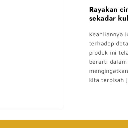
Rayakan cin
sekadar kul
Keahliannya l
terhadap detai
produk ini te
berarti dalam
mengingatkan 
kita terpisah 