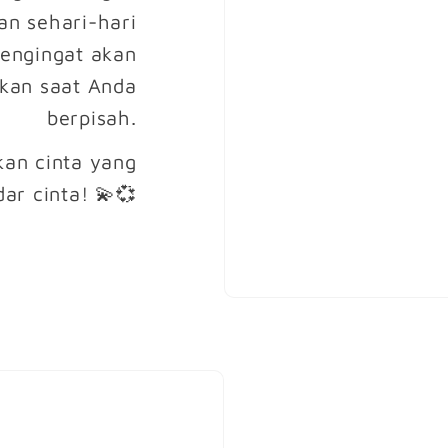
n sehari-hari
pengingat akan
hkan saat Anda
berpisah.
kan cinta yang
dar cinta! 💫💞